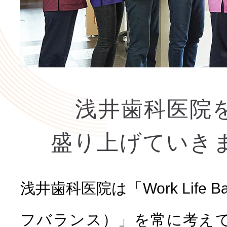
浅井歯科ブログ
栄養だより
浅井歯科医院
動画集
盛り上げていき
浅井歯科医院は「Work Life 
フバランス）」を常に考え