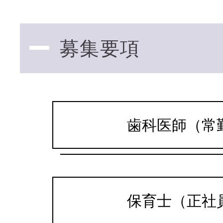
募集要項
悪習慣の改善で
歯
お子様の歯並びを整える
O
CHILD
歯科医師（常
ORTHODONTICS
歯周病治療
保育士（正社