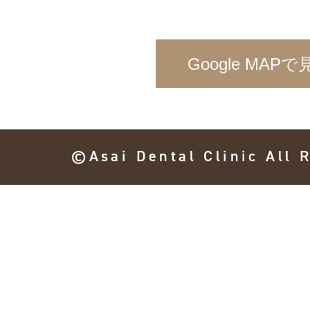
Google MAPで
©Asai Dental Clinic All 